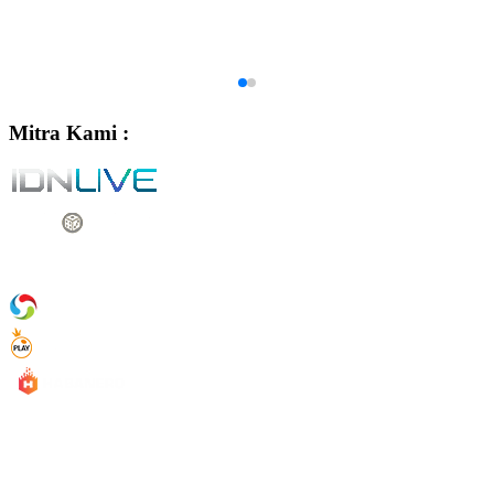
Mitra Kami :