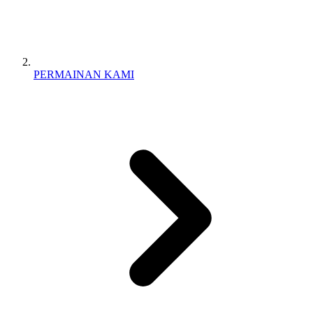
PERMAINAN KAMI