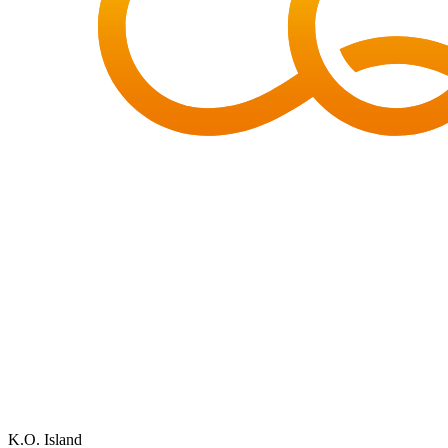
K.O. Island