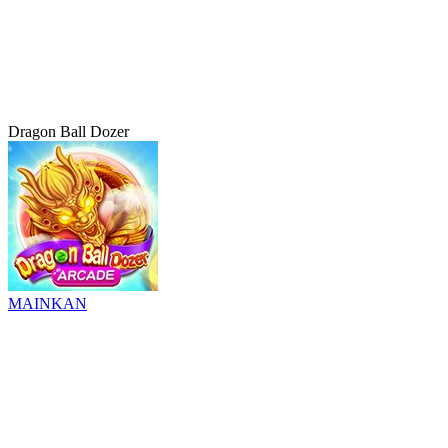
Dragon Ball Dozer
MAINKAN