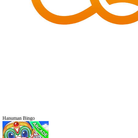
Hanuman Bingo