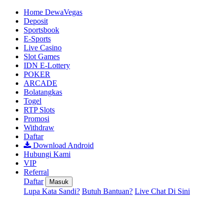
Home DewaVegas
Deposit
Sportsbook
E-Sports
Live Casino
Slot Games
IDN E-Lottery
POKER
ARCADE
Bolatangkas
Togel
RTP Slots
Promosi
Withdraw
Daftar
Download Android
Hubungi Kami
VIP
Referral
Daftar
Masuk
Lupa Kata Sandi?
Butuh Bantuan?
Live Chat Di Sini