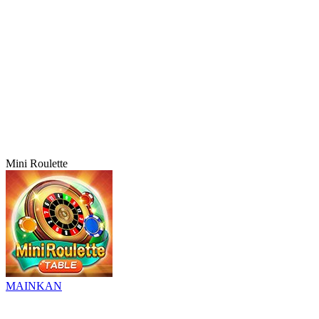
Mini Roulette
MAINKAN