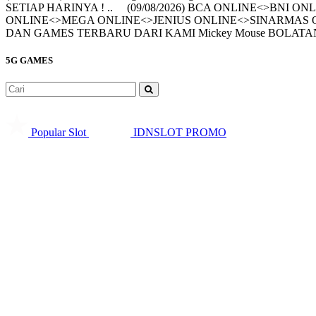
SETIAP HARINYA ! ..
(09/08/2026)
BCA ONLINE<>BNI ON
ONLINE<>MEGA ONLINE<>JENIUS ONLINE<>SINARMAS 
DAN GAMES TERBARU DARI KAMI Mickey Mouse BOLATA
5G GAMES
Popular Slot
IDNSLOT
PROMO